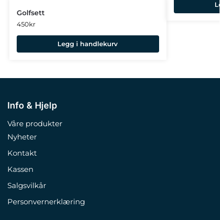
L
Golfsett
450
kr
Legg i handlekurv
Info & Hjelp
Våre produkter
Nyheter
Kontakt
Kassen
Salgsvilkår
Personvernerklæring