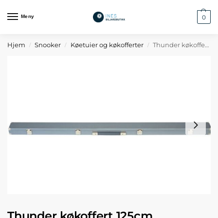
Meny
0
Hjem
Snooker
Køetuier og køkofferter
Thunder køkoffert 125cm
/
/
/
Thunder køkoffert 125cm