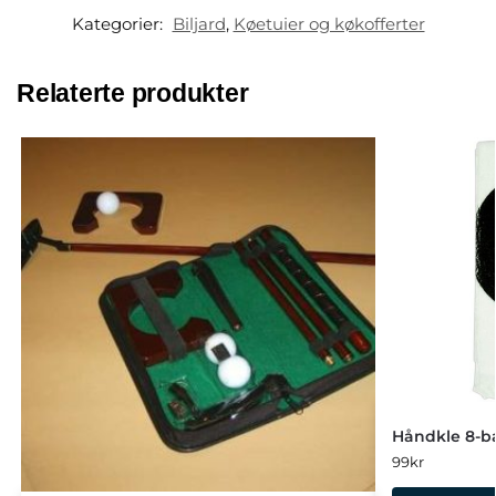
Kategorier:
Biljard
,
Køetuier og køkofferter
Relaterte produkter
Håndkle 8-ba
99
kr