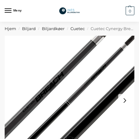
Meny
0
Hjem
Biljard
Biljardkøer
Cuetec
Cuetec Cynergy Breach Brekk-kø Ghost
/
/
/
/