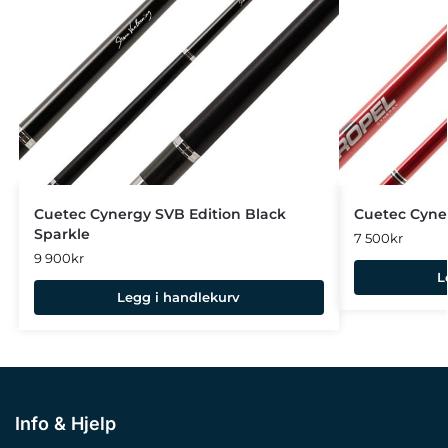
Cuetec Cynergy SVB Edition Black
Cuetec Cyne
Sparkle
7 500
kr
9 900
kr
L
Legg i handlekurv
Info & Hjelp